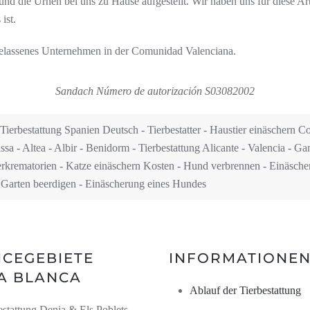
und die Urnen bei uns zu Hause aufgestellt. Wir haben uns für diese Art
ist.
ugelassenes Unternehmen in der Comunidad Valenciana.
Sandach Número de autorización S03082002
ierbestattung Spanien Deutsch - Tierbestatter - Haustier einäschern Co
ssa - Altea - Albir - Benidorm - Tierbestattung Alicante - Valencia - G
ierkrematorien - Katze einäschern Kosten - Hund verbrennen - Einäsc
 Garten beerdigen - Einäscherung eines Hundes
ICEGEBIETE
INFORMATIONE
A BLANCA
Ablauf der Tierbestattung
estattung Denia & Els Poblets