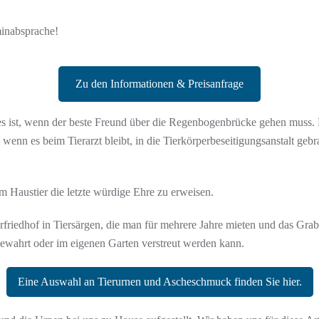
minabsprache!
Zu den Informationen & Preisanfrage
 es ist, wenn der beste Freund über die Regenbogenbrücke gehen muss.
 wenn es beim Tierarzt bleibt, in die Tierkörperbeseitigungsanstalt geb
 Haustier die letzte würdige Ehre zu erweisen.
rfriedhof in Tiersärgen, die man für mehrere Jahre mieten und das Gra
bewahrt oder im eigenen Garten verstreut werden kann.
Eine Auswahl an Tierurnen und Ascheschmuck finden Sie hier.