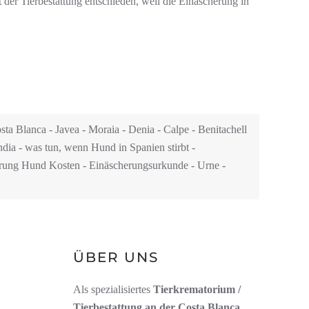
 der Tierbestattung entschieden, weil die Einäscherung in
sta Blanca - Javea - Moraia - Denia - Calpe -
Benitachell
andia - was tun, wenn Hund in Spanien stirbt -
herung Hund Kosten - Einäscherungsurkunde - Urne -
N
ÜBER UNS
Als spezialisiertes
Tierkrematorium /
Tierbestattung an der Costa Blanca