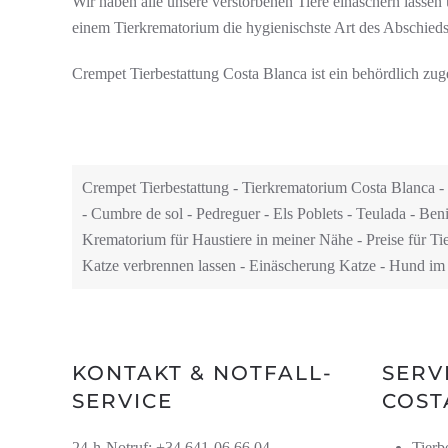
Wir haben alle unsere verstorbenen Tiere einäschern lassen 
einem Tierkrematorium die hygienischste Art des Abschieds 
Crempet Tierbestattung Costa Blanca ist ein behördlich z
Crempet Tierbestattung - Tierkrematorium Costa Blanca - T
- Cumbre de sol - Pedreguer - Els Poblets -
Teulada - Beni
Krematorium für Haustiere in meiner Nähe - Preise für T
Katze verbrennen lassen - Einäscherung Katze - Hund im
KONTAKT & NOTFALL-
SERV
SERVICE
COST
24-h-Notruf: +34
641-06 66 04
Tierb